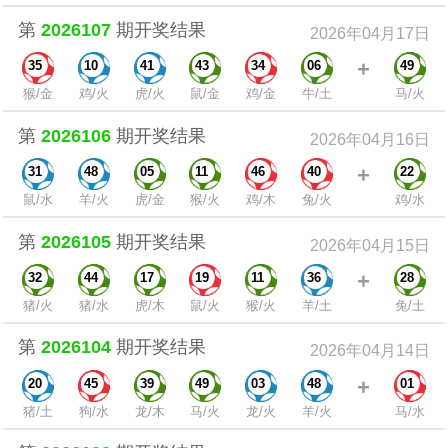
第
2026107
期开奖结果
2026年04月17日
+
35
10
41
43
34
06
49
猴/金
鸡/火
虎/火
鼠/金
鸡/金
牛/土
马/火
第
2026106
期开奖结果
2026年04月16日
+
31
48
05
11
46
40
22
鼠/水
羊/火
虎/金
猴/火
鸡/木
兔/火
鸡/水
第
2026105
期开奖结果
2026年04月15日
+
32
44
17
19
11
36
28
猪/火
猪/水
虎/木
鼠/火
猴/火
羊/土
兔/土
第
2026104
期开奖结果
2026年04月14日
+
20
45
39
49
03
48
01
猪/土
狗/水
龙/木
马/火
龙/火
羊/火
马/水