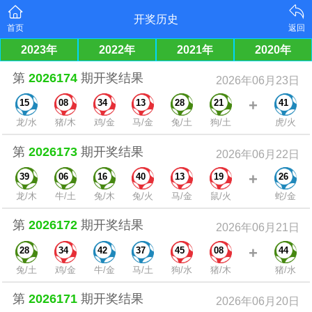
开奖历史
首页
返回
2023年
2022年
2021年
2020年
第
2026174
期开奖结果
2026年06月23日
+
15
08
34
13
28
21
41
龙/水
猪/木
鸡/金
马/金
兔/土
狗/土
虎/火
第
2026173
期开奖结果
2026年06月22日
+
39
06
16
40
13
19
26
龙/木
牛/土
兔/木
兔/火
马/金
鼠/火
蛇/金
第
2026172
期开奖结果
2026年06月21日
+
28
34
42
37
45
08
44
兔/土
鸡/金
牛/金
马/土
狗/水
猪/木
猪/水
第
2026171
期开奖结果
2026年06月20日