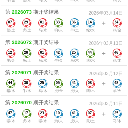
羊/金
鼠/水
马/火
马/木
羊/木
猪/火
鸡/火
第
2026073
期开奖结果
2026年03月14日
+
07
29
01
33
36
14
34
鼠/土
虎/土
马/水
狗/火
羊/土
蛇/水
鸡/金
第
2026072
期开奖结果
2026年03月13日
+
12
28
01
42
25
44
46
羊/金
兔/土
马/水
牛/金
马/木
猪/水
鸡/木
第
2026071
期开奖结果
2026年03月12日
+
44
30
25
05
41
08
48
猪/水
牛/水
马/木
虎/金
虎/火
猪/木
羊/火
第
2026070
期开奖结果
2026年03月11日
+
47
17
23
10
41
07
25
猴/木
虎/木
猴/水
鸡/火
虎/火
鼠/土
马/木