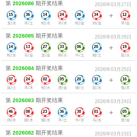
第
2026086
期开奖结果
2026年03月27日
+
15
36
14
24
26
34
12
龙/水
羊/土
蛇/水
羊/木
蛇/金
鸡/金
羊/金
第
2026085
期开奖结果
2026年03月26日
+
14
13
27
33
06
20
19
蛇/水
马/金
龙/金
狗/火
牛/土
猪/土
鼠/火
第
2026084
期开奖结果
2026年03月25日
+
07
24
02
05
20
31
16
鼠/土
羊/木
蛇/火
虎/金
猪/土
鼠/水
兔/木
第
2026083
期开奖结果
2026年03月24日
+
46
08
23
36
30
01
05
鸡/木
猪/木
猴/水
羊/土
牛/水
马/水
虎/金
第
2026082
期开奖结果
2026年03月23日