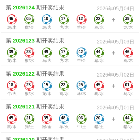
第
2026124
期开奖结果
2026年05月04日
+
46
05
10
17
12
22
39
鸡/木
虎/金
鸡/火
虎/木
羊/金
鸡/水
龙/木
第
2026123
期开奖结果
2026年05月03日
+
39
23
49
17
42
44
46
龙/木
猴/水
马/火
虎/木
牛/金
猪/水
鸡/木
第
2026122
期开奖结果
2026年05月02日
+
18
23
15
22
25
45
01
牛/火
猴/水
龙/水
鸡/水
马/木
狗/水
马/水
第
2026121
期开奖结果
2026年05月01日
+
45
21
35
48
06
20
44
狗/水
狗/土
猴/金
羊/火
牛/土
猪/土
猪/水
第
2026120
期开奖结果