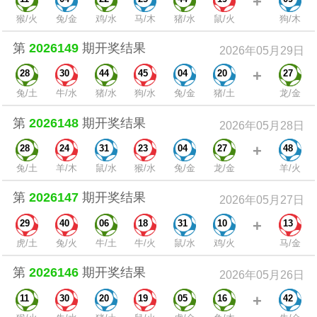
+
猴/火
兔/金
鸡/水
马/木
猪/水
鼠/火
狗/木
第
2026149
期开奖结果
2026年05月29日
+
28
30
44
45
04
20
27
兔/土
牛/水
猪/水
狗/水
兔/金
猪/土
龙/金
第
2026148
期开奖结果
2026年05月28日
+
28
24
31
23
04
27
48
兔/土
羊/木
鼠/水
猴/水
兔/金
龙/金
羊/火
第
2026147
期开奖结果
2026年05月27日
+
29
40
06
18
31
10
13
虎/土
兔/火
牛/土
牛/火
鼠/水
鸡/火
马/金
第
2026146
期开奖结果
2026年05月26日
+
11
30
20
19
05
16
42