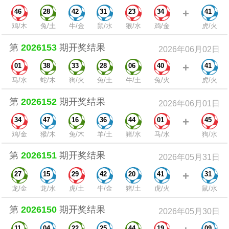
+
46
28
42
31
23
34
41
鸡/木
兔/土
牛/金
鼠/水
猴/水
鸡/金
虎/火
第
2026153
期开奖结果
2026年06月02日
+
01
38
33
28
06
40
41
马/水
蛇/木
狗/火
兔/土
牛/土
兔/火
虎/火
第
2026152
期开奖结果
2026年06月01日
+
34
47
16
36
44
01
45
鸡/金
猴/木
兔/木
羊/土
猪/水
马/水
狗/水
第
2026151
期开奖结果
2026年05月31日
+
27
15
29
42
20
41
31
龙/金
龙/水
虎/土
牛/金
猪/土
虎/火
鼠/水
第
2026150
期开奖结果
2026年05月30日
11
04
22
25
44
19
09