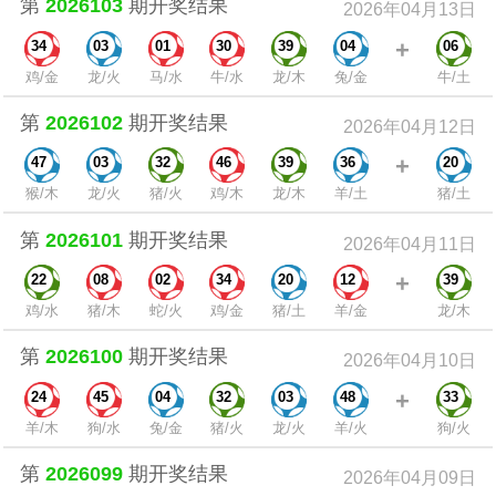
第
2026103
期开奖结果
2026年04月13日
+
34
03
01
30
39
04
06
鸡/金
龙/火
马/水
牛/水
龙/木
兔/金
牛/土
第
2026102
期开奖结果
2026年04月12日
+
47
03
32
46
39
36
20
猴/木
龙/火
猪/火
鸡/木
龙/木
羊/土
猪/土
第
2026101
期开奖结果
2026年04月11日
+
22
08
02
34
20
12
39
鸡/水
猪/木
蛇/火
鸡/金
猪/土
羊/金
龙/木
第
2026100
期开奖结果
2026年04月10日
+
24
45
04
32
03
48
33
羊/木
狗/水
兔/金
猪/火
龙/火
羊/火
狗/火
第
2026099
期开奖结果
2026年04月09日