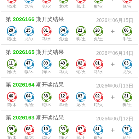
猴/水
龙/火
兔/火
龙/木
鼠/土
猴/火
鼠/火
第
2026166
期开奖结果
2026年06月15日
+
20
15
01
04
21
28
06
猪/土
龙/水
马/水
兔/金
狗/土
兔/土
牛/土
第
2026165
期开奖结果
2026年06月14日
+
11
47
09
49
02
01
03
猴/火
猴/木
狗/木
马/火
蛇/火
马/水
龙/火
第
2026164
期开奖结果
2026年06月13日
+
46
04
38
12
03
02
21
鸡/木
兔/金
蛇/木
羊/金
龙/火
蛇/火
狗/土
第
2026163
期开奖结果
2026年06月12日
+
39
08
10
33
07
41
37
龙/木
猪/木
鸡/火
狗/火
鼠/土
虎/火
马/土