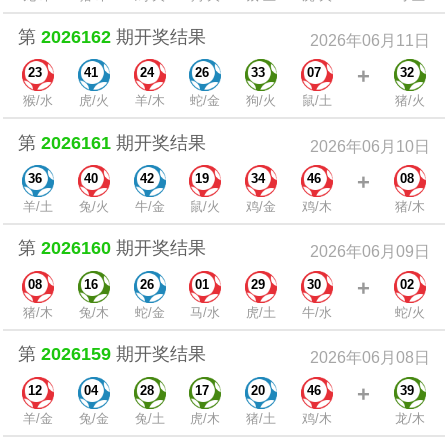
第
2026162
期开奖结果
2026年06月11日
+
23
41
24
26
33
07
32
猴/水
虎/火
羊/木
蛇/金
狗/火
鼠/土
猪/火
第
2026161
期开奖结果
2026年06月10日
+
36
40
42
19
34
46
08
羊/土
兔/火
牛/金
鼠/火
鸡/金
鸡/木
猪/木
第
2026160
期开奖结果
2026年06月09日
+
08
16
26
01
29
30
02
猪/木
兔/木
蛇/金
马/水
虎/土
牛/水
蛇/火
第
2026159
期开奖结果
2026年06月08日
+
12
04
28
17
20
46
39
羊/金
兔/金
兔/土
虎/木
猪/土
鸡/木
龙/木