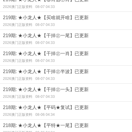
2026澳门正版资料
08-07 04:33
219期: ★小龙人★【买啥就开啥】已更新
2026澳门正版资料
08-07 04:33
219期: ★小龙人★【干掉㊣一尾】已更新
2026澳门正版资料
08-07 04:33
219期: ★小龙人★【干掉㊣一肖】已更新
2026澳门正版资料
08-07 04:33
219期: ★小龙人★【干掉㊣半波】已更新
2026澳门正版资料
08-07 04:33
219期: ★小龙人★【干掉㊣一头】已更新
2026澳门正版资料
08-07 04:33
218期: ★小龙人★【平码★复试】已更新
2026澳门正版资料
08-06 04:34
218期: ★小龙人★【平特★一尾】已更新