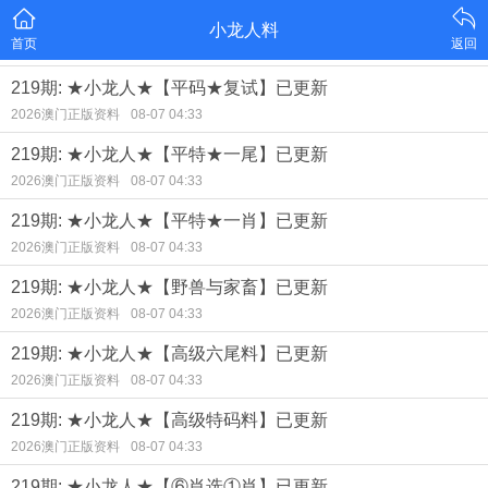
小龙人料
首页
返回
219期: ★小龙人★【平码★复试】已更新
2026澳门正版资料
08-07 04:33
219期: ★小龙人★【平特★一尾】已更新
2026澳门正版资料
08-07 04:33
219期: ★小龙人★【平特★一肖】已更新
2026澳门正版资料
08-07 04:33
219期: ★小龙人★【野兽与家畜】已更新
2026澳门正版资料
08-07 04:33
219期: ★小龙人★【高级六尾料】已更新
2026澳门正版资料
08-07 04:33
219期: ★小龙人★【高级特码料】已更新
2026澳门正版资料
08-07 04:33
219期: ★小龙人★【⑥肖选①肖】已更新