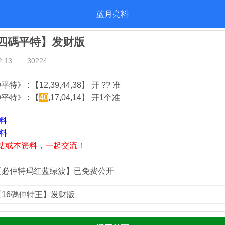
蓝月亮料
亮【四碼平特】发财版
:13
30224
》 : 【12,39,44,38】 开 ?? 准
平特》 : 【
40
,17,04,14】 开1个准
资料
资料
站或本资料，一起交流！
亮【必仲特玛红蓝绿波】已免费公开
亮【16碼仲特王】发财版