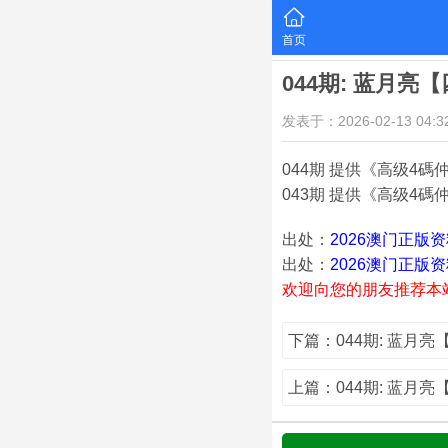
首页
044期: 蓝月
发表于：2026-02-13 04:32
044期 提供《高级4碼仲平特
043期 提供《高级4碼仲
出处：
2026澳门正版
出处：
2026澳门正版
欢迎向您的朋友推荐本
下篇：044期: 蓝月
上篇：044期: 蓝月